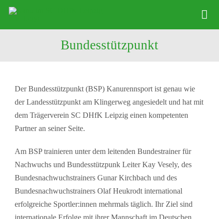
Zum
Tog
Inhalt
Nav
springen
Bundesstützpunkt
Abteilung
Kinder Kanu
Vereinssport
Der Bundesstützpunkt (BSP) Kanurennsport ist genau wie
der Landesstützpunkt am Klingerweg angesiedelt und hat mit
Stützpunkt
dem Trägerverein SC DHfK Leipzig einen kompetenten
Partner an seiner Seite.
Sponsoring
Am BSP trainieren unter dem leitenden Bundestrainer für
Bootsverleih
Nachwuchs und Bundesstützpunk Leiter Kay Vesely, des
Bundesnachwuchstrainers Gunar Kirchbach und des
Bundesnachwuchstrainers Olaf Heukrodt international
erfolgreiche Sportler:innen mehrmals täglich. Ihr Ziel sind
internationale Erfolge mit ihrer Mannschaft im Deutschen