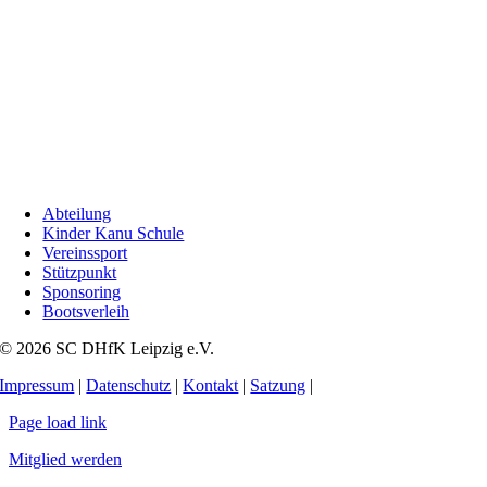
Abteilung
Kinder Kanu Schule
Vereinssport
Stützpunkt
Sponsoring
Bootsverleih
© 2026 SC DHfK Leipzig e.V.
Impressum
|
Datenschutz
|
Kontakt
|
Satzung
|
Page load link
Mitglied werden