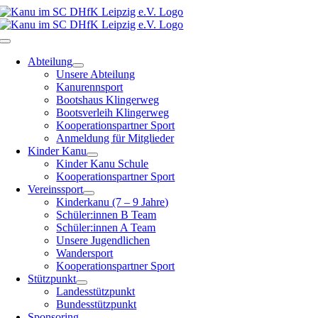
Zum
Inhalt
springen
Toggle
Navigation
Abteilung
Unsere Abteilung
Kanurennsport
Bootshaus Klingerweg
Bootsverleih Klingerweg
Kooperationspartner Sport
Anmeldung für Mitglieder
Kinder Kanu
Kinder Kanu Schule
Kooperationspartner Sport
Vereinssport
Kinderkanu (7 – 9 Jahre)
Schüler:innen B Team
Schüler:innen A Team
Unsere Jugendlichen
Wandersport
Kooperationspartner Sport
Stützpunkt
Landesstützpunkt
Bundesstützpunkt
Sponsoring