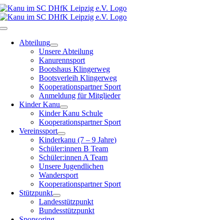
Zum
Inhalt
springen
Toggle
Navigation
Abteilung
Unsere Abteilung
Kanurennsport
Bootshaus Klingerweg
Bootsverleih Klingerweg
Kooperationspartner Sport
Anmeldung für Mitglieder
Kinder Kanu
Kinder Kanu Schule
Kooperationspartner Sport
Vereinssport
Kinderkanu (7 – 9 Jahre)
Schüler:innen B Team
Schüler:innen A Team
Unsere Jugendlichen
Wandersport
Kooperationspartner Sport
Stützpunkt
Landesstützpunkt
Bundesstützpunkt
Sponsoring