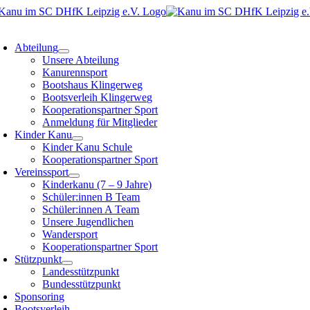
Zum
Inhalt
oggle
springen
avigation
Abteilung
Unsere Abteilung
Kanurennsport
Bootshaus Klingerweg
Bootsverleih Klingerweg
Kooperationspartner Sport
Anmeldung für Mitglieder
Kinder Kanu
Kinder Kanu Schule
Kooperationspartner Sport
Vereinssport
Kinderkanu (7 – 9 Jahre)
Schüler:innen B Team
Schüler:innen A Team
Unsere Jugendlichen
Wandersport
Kooperationspartner Sport
Stützpunkt
Landesstützpunkt
Bundesstützpunkt
Sponsoring
Bootsverleih