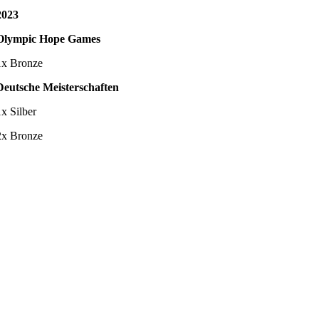
2023
Olympic Hope Games
1x Bronze
Deutsche Meisterschaften
1x Silber
2x Bronze