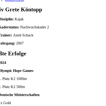
iv Grete Köntopp
Disziplin:
Kajak
Kaderstatus:
Nachwuchskader 2
Trainer:
Anett Schuck
Jahrgang:
2007
te Erfolge
2024
Olympic Hope Games
1. Platz K2 1000m
2. Platz K2 500m
Deutsche Meisterschaften
1x Gold