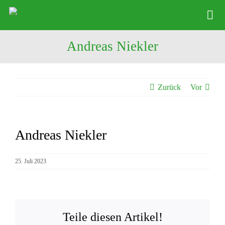
Zum
Tog
Inhalt
Nav
springen
Andreas Niekler
Abteilung
Kinder Kanu
Zurück
Vor
Vereinssport
Stützpunkt
Andreas Niekler
Zeige
Sponsoring
grösseres
Bootsverleih
Bild
25. Juli 2023
Teile diesen Artikel!