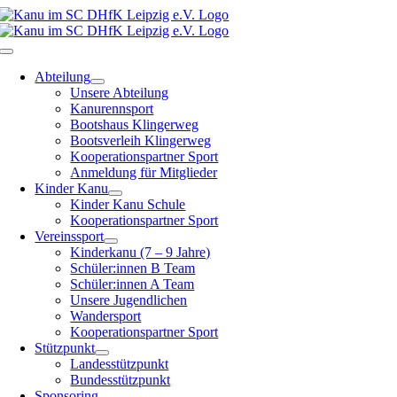
Zum
Inhalt
springen
Toggle
Navigation
Abteilung
Unsere Abteilung
Kanurennsport
Bootshaus Klingerweg
Bootsverleih Klingerweg
Kooperationspartner Sport
Anmeldung für Mitglieder
Kinder Kanu
Kinder Kanu Schule
Kooperationspartner Sport
Vereinssport
Kinderkanu (7 – 9 Jahre)
Schüler:innen B Team
Schüler:innen A Team
Unsere Jugendlichen
Wandersport
Kooperationspartner Sport
Stützpunkt
Landesstützpunkt
Bundesstützpunkt
Sponsoring