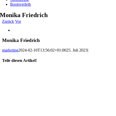
Bootsverleih
Monika Friedrich
Zurück
Vor
Zeige
grösseres
Bild
Monika Friedrich
marketing
2024-02-10T13:56:02+01:00
25. Juli 2023
|
Teile diesen Artikel!
Facebook
X
WhatsApp
Telegram