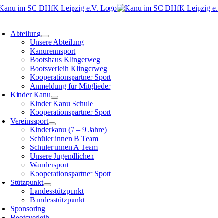
Zum
Inhalt
oggle
springen
avigation
Abteilung
Unsere Abteilung
Kanurennsport
Bootshaus Klingerweg
Bootsverleih Klingerweg
Kooperationspartner Sport
Anmeldung für Mitglieder
Kinder Kanu
Kinder Kanu Schule
Kooperationspartner Sport
Vereinssport
Kinderkanu (7 – 9 Jahre)
Schüler:innen B Team
Schüler:innen A Team
Unsere Jugendlichen
Wandersport
Kooperationspartner Sport
Stützpunkt
Landesstützpunkt
Bundesstützpunkt
Sponsoring
Bootsverleih