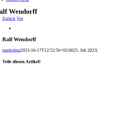
alf Wendorff
Zurück
Vor
Zeige
grösseres
Bild
Ralf Wendorff
marketing
2023-10-17T12:52:50+02:00
25. Juli 2023
|
Teile diesen Artikel!
Facebook
X
WhatsApp
Telegram