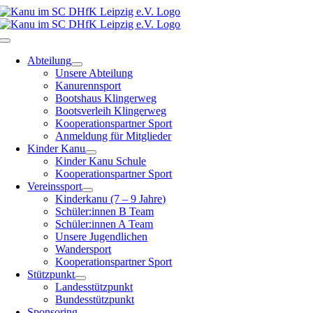
Zum
Inhalt
springen
Toggle
Navigation
Abteilung
Unsere Abteilung
Kanurennsport
Bootshaus Klingerweg
Bootsverleih Klingerweg
Kooperationspartner Sport
Anmeldung für Mitglieder
Kinder Kanu
Kinder Kanu Schule
Kooperationspartner Sport
Vereinssport
Kinderkanu (7 – 9 Jahre)
Schüler:innen B Team
Schüler:innen A Team
Unsere Jugendlichen
Wandersport
Kooperationspartner Sport
Stützpunkt
Landesstützpunkt
Bundesstützpunkt
Sponsoring