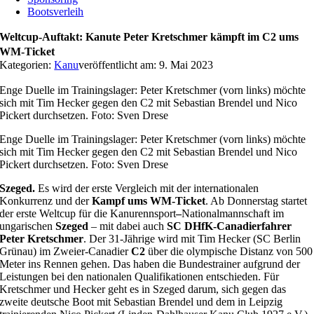
Bootsverleih
Weltcup-Auftakt: Kanute Peter Kretschmer kämpft im C2 ums
WM-Ticket
Kategorien:
Kanu
veröffentlicht am: 9. Mai 2023
Enge Duelle im Trainingslager: Peter Kretschmer (vorn links) möchte
sich mit Tim Hecker gegen den C2 mit Sebastian Brendel und Nico
Pickert durchsetzen. Foto: Sven Drese
Enge Duelle im Trainingslager: Peter Kretschmer (vorn links) möchte
sich mit Tim Hecker gegen den C2 mit Sebastian Brendel und Nico
Pickert durchsetzen. Foto: Sven Drese
Szeged.
Es wird der erste Vergleich mit der internationalen
Konkurrenz und der
Kampf ums WM-Ticket
. Ab Donnerstag startet
der erste Weltcup für die Kanurennsport
–
Nationalmannschaft im
ungarischen
Szeged
– mit dabei auch
SC DHfK-Canadierfahrer
Peter Kretschmer
. Der 31-Jährige wird mit Tim Hecker (SC Berlin
Grünau) im Zweier-Canadier
C2
über die olympische Distanz von 500
Meter ins Rennen gehen. Das haben die Bundestrainer aufgrund der
Leistungen bei den nationalen Qualifikationen entschieden. Für
Kretschmer und Hecker geht es in Szeged darum, sich gegen das
zweite deutsche Boot mit Sebastian Brendel und dem in Leipzig