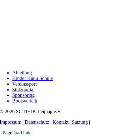
Abteilung
Kinder Kanu Schule
Vereinssport
Stützpunkt
Sponsoring
Bootsverleih
© 2026 SC DHfK Leipzig e.V.
Impressum
|
Datenschutz
|
Kontakt
|
Satzung
|
Page load link