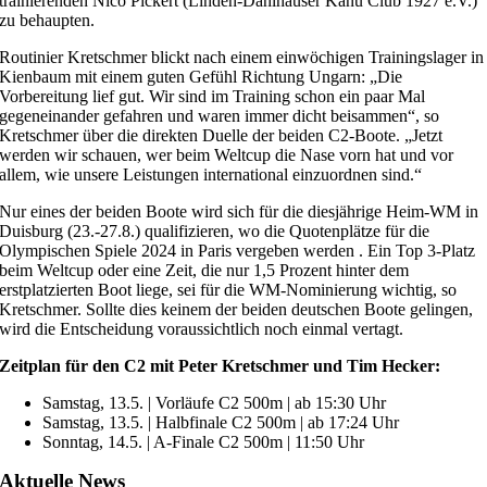
trainierenden Nico Pickert (Linden-Dahlhauser Kanu Club 1927 e.V.)
zu behaupten.
Routinier Kretschmer blickt nach einem einwöchigen Trainingslager in
Kienbaum mit einem guten Gefühl Richtung Ungarn: „Die
Vorbereitung lief gut. Wir sind im Training schon ein paar Mal
gegeneinander gefahren und waren immer dicht beisammen“, so
Kretschmer über die direkten Duelle der beiden C2-Boote. „Jetzt
werden wir schauen, wer beim Weltcup die Nase vorn hat und vor
allem, wie unsere Leistungen international einzuordnen sind.“
Nur eines der beiden Boote wird sich für die diesjährige Heim-WM in
Duisburg (23.-27.8.) qualifizieren, wo die Quotenplätze für die
Olympischen Spiele 2024 in Paris vergeben werden . Ein Top 3-Platz
beim Weltcup oder eine Zeit, die nur 1,5 Prozent hinter dem
erstplatzierten Boot liege, sei für die WM-Nominierung wichtig, so
Kretschmer. Sollte dies keinem der beiden deutschen Boote gelingen,
wird die Entscheidung voraussichtlich noch einmal vertagt.
Zeitplan für den C2 mit Peter Kretschmer und Tim Hecker:
Samstag, 13.5. | Vorläufe C2 500m | ab 15:30 Uhr
Samstag, 13.5. | Halbfinale C2 500m | ab 17:24 Uhr
Sonntag, 14.5. | A-Finale C2 500m | 11:50 Uhr
Aktuelle News