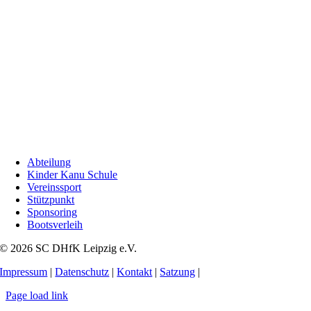
Abteilung
Kinder Kanu Schule
Vereinssport
Stützpunkt
Sponsoring
Bootsverleih
© 2026 SC DHfK Leipzig e.V.
Impressum
|
Datenschutz
|
Kontakt
|
Satzung
|
Page load link