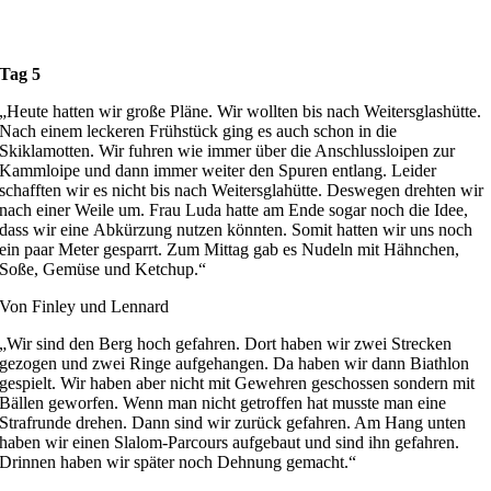
Tag 5
„Heute hatten wir große Pläne. Wir wollten bis nach Weitersglashütte.
Nach einem leckeren Frühstück ging es auch schon in die
Skiklamotten. Wir fuhren wie immer über die Anschlussloipen zur
Kammloipe und dann immer weiter den Spuren entlang. Leider
schafften wir es nicht bis nach Weitersglahütte. Deswegen drehten wir
nach einer Weile um. Frau Luda hatte am Ende sogar noch die Idee,
dass wir eine Abkürzung nutzen könnten. Somit hatten wir uns noch
ein paar Meter gesparrt. Zum Mittag gab es Nudeln mit Hähnchen,
Soße, Gemüse und Ketchup.“
Von Finley und Lennard
„Wir sind den Berg hoch gefahren. Dort haben wir zwei Strecken
gezogen und zwei Ringe aufgehangen. Da haben wir dann Biathlon
gespielt. Wir haben aber nicht mit Gewehren geschossen sondern mit
Bällen geworfen. Wenn man nicht getroffen hat musste man eine
Strafrunde drehen. Dann sind wir zurück gefahren. Am Hang unten
haben wir einen Slalom-Parcours aufgebaut und sind ihn gefahren.
Drinnen haben wir später noch Dehnung gemacht.“