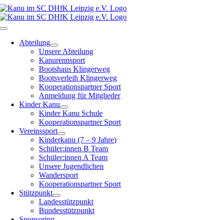
Zum
Inhalt
springen
Toggle
Navigation
Abteilung
Unsere Abteilung
Kanurennsport
Bootshaus Klingerweg
Bootsverleih Klingerweg
Kooperationspartner Sport
Anmeldung für Mitglieder
Kinder Kanu
Kinder Kanu Schule
Kooperationspartner Sport
Vereinssport
Kinderkanu (7 – 9 Jahre)
Schüler:innen B Team
Schüler:innen A Team
Unsere Jugendlichen
Wandersport
Kooperationspartner Sport
Stützpunkt
Landesstützpunkt
Bundesstützpunkt
Sponsoring