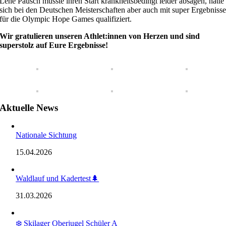
Lene Pausch musste ihren Start krankheitsbedingt leider absagen, hatte
sich bei den Deutschen Meisterschaften aber auch mit super Ergebniss
für die Olympic Hope Games qualifiziert.
Wir gratulieren unseren Athlet:innen von Herzen und sind
superstolz auf Eure Ergebnisse!
Aktuelle News
Nationale Sichtung
15.04.2026
Waldlauf und Kadertest🌲
31.03.2026
❄️ Skilager Oberjugel Schüler A