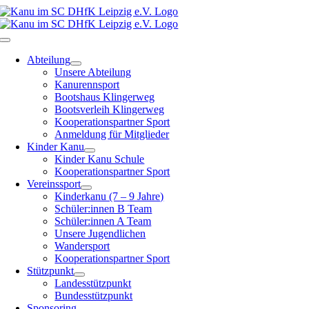
Zum
Inhalt
springen
Toggle
Navigation
Abteilung
Unsere Abteilung
Kanurennsport
Bootshaus Klingerweg
Bootsverleih Klingerweg
Kooperationspartner Sport
Anmeldung für Mitglieder
Kinder Kanu
Kinder Kanu Schule
Kooperationspartner Sport
Vereinssport
Kinderkanu (7 – 9 Jahre)
Schüler:innen B Team
Schüler:innen A Team
Unsere Jugendlichen
Wandersport
Kooperationspartner Sport
Stützpunkt
Landesstützpunkt
Bundesstützpunkt
Sponsoring