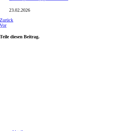
23.02.2026
Zurück
Vor
Teile diesen Beitrag.