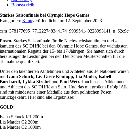
Bootsverleih
Starkes Saisonfinale bei Olympic Hope Games
Kategorien:
Kanu
veröffentlicht am: 12. September 2023
csm_378177695_771222748344174_993954140228993141_n_62c9c
Posen.
Starkes Saisonfinale für die Nachwuchskanutinnen und -
kanuten des SC DHfK bei den Olympic Hope Games, der wichtigsten
internationalen Regatta der 15- bis 17-Jährigen. Sie hatten sich durch
herausragende Leistungen bei den Deutschen Meisterschaften für die
Teilnahme qualifiziert.
Unter den talentierten Athletinnen und Athleten aus 34 Nationen waren
mit
Ivana Schuck, Liv-Grete Köntopp, Lia Mader, Isabell
Borchardt, Lykka Strobel
und
Paul Wetzel
auch sechs Athletinnen
und Athleten des SC DHfK am Start. Und das mit großem Erfolg! Alle
sind mit mindestens einer Medaille aus dem polnischen Posen
zurückgekehrt. Hier sind alle Ergebnisse:
GOLD:
Ivana Schuck K1 200m
Lia Marder C2 200m
Lia Marder C2 1000m