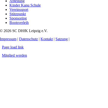
Abteilung
Kinder Kanu Schule
Vereinssport
Stützpunkt
Sponsoring
Bootsverleih
© 2026 SC DHfK Leipzig e.V.
Impressum
|
Datenschutz
|
Kontakt
|
Satzung
|
Page load link
Mitglied werden
Nach
oben