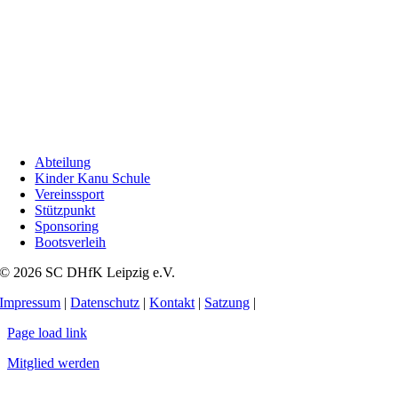
Abteilung
Kinder Kanu Schule
Vereinssport
Stützpunkt
Sponsoring
Bootsverleih
© 2026 SC DHfK Leipzig e.V.
Impressum
|
Datenschutz
|
Kontakt
|
Satzung
|
Page load link
Mitglied werden
Nach