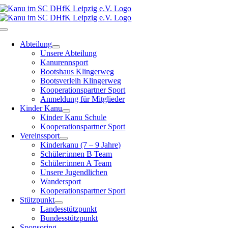
Zum
Inhalt
springen
Toggle
Navigation
Abteilung
Unsere Abteilung
Kanurennsport
Bootshaus Klingerweg
Bootsverleih Klingerweg
Kooperationspartner Sport
Anmeldung für Mitglieder
Kinder Kanu
Kinder Kanu Schule
Kooperationspartner Sport
Vereinssport
Kinderkanu (7 – 9 Jahre)
Schüler:innen B Team
Schüler:innen A Team
Unsere Jugendlichen
Wandersport
Kooperationspartner Sport
Stützpunkt
Landesstützpunkt
Bundesstützpunkt
Sponsoring