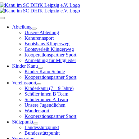
Zum
Inhalt
springen
Toggle
Navigation
Abteilung
Unsere Abteilung
Kanurennsport
Bootshaus Klingerweg
Bootsverleih Klingerweg
Kooperationspartner Sport
Anmeldung für Mitglieder
Kinder Kanu
Kinder Kanu Schule
Kooperationspartner Sport
Vereinssport
Kinderkanu (7 – 9 Jahre)
Schüler:innen B Team
Schüler:innen A Team
Unsere Jugendlichen
Wandersport
Kooperationspartner Sport
Stützpunkt
Landesstützpunkt
Bundesstützpunkt
Sponsoring