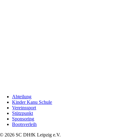
Abteilung
Kinder Kanu Schule
Vereinssport
Stützpunkt
Sponsoring
Bootsverleih
© 2026 SC DHfK Leipzig e.V.