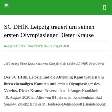
Zum
Tog
Inhalt
Nav
springen
Abteilung
SC DHfK Leipzig trauert um seinen
Kinder Kanu
ersten Olympiasieger Dieter Krause
Vereinssport
Kategorien:
Kanu
veröffentlicht am: 21. August 2020
Stützpunkt
1960 errang Dieter Krause das erste Olympia-Gold für den SC DHfK. Foto: Archiv
Sponsoring
Der SC DHfK Leipzig und die Abteilung Kanu trauern um
Bootsverleih
ihren ehemaligen Kanuten und ersten Olympiasieger des
Vereins, Dieter Krause.
Er verstarb nach langer Krankheit am
10. August 2020 im Alter von 84 Jahren im Krankenhaus Bad
Saarow. Zuletzt lebte er in Heidesee-Dolgenbrodt (Brandenburg).