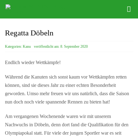
Zum
Tog
Inhalt
Nav
springen
Abteilung
Regatta Döbeln
Kinder Kanu
Kategorien:
Kanu
veröffentlicht am: 8. September 2020
Vereinssport
Endlich wieder Wettkämpfe!
Stützpunkt
Während die Kanuten sich sonst kaum vor Wettkämpfen retten
Sponsoring
können, sind sie dieses Jahr zu einer echten Besonderheit
geworden. Umso mehr freuen wir uns natürlich, dass die Saison
Bootsverleih
nun doch noch viele spannende Rennen zu bieten hat!
Am vergangenen Wochenende waren wir mit unserem
Nachwuchs in Döbeln, denn dort fand die Qualifikation für den
Olympiapokal statt. Für viele der jungen Sportler war es seit