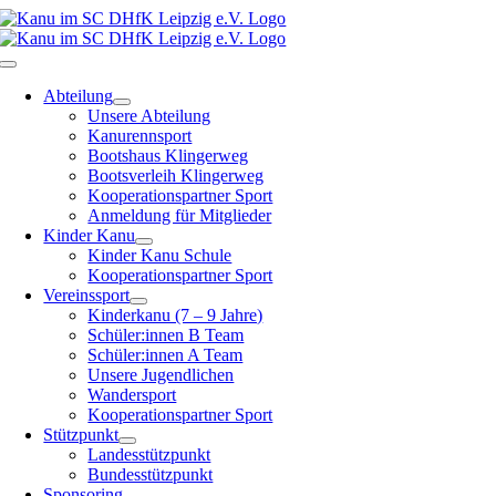
Zum
Inhalt
springen
Toggle
Navigation
Abteilung
Unsere Abteilung
Kanurennsport
Bootshaus Klingerweg
Bootsverleih Klingerweg
Kooperationspartner Sport
Anmeldung für Mitglieder
Kinder Kanu
Kinder Kanu Schule
Kooperationspartner Sport
Vereinssport
Kinderkanu (7 – 9 Jahre)
Schüler:innen B Team
Schüler:innen A Team
Unsere Jugendlichen
Wandersport
Kooperationspartner Sport
Stützpunkt
Landesstützpunkt
Bundesstützpunkt
Sponsoring