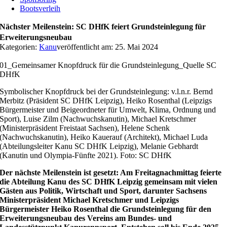
Bootsverleih
Nächster Meilenstein: SC DHfK feiert Grundsteinlegung für
Erweiterungsneubau
Kategorien:
Kanu
veröffentlicht am: 25. Mai 2024
01_Gemeinsamer Knopfdruck für die Grundsteinlegung_Quelle SC
DHfK
Symbolischer Knopfdruck bei der Grundsteinlegung: v.l.n.r. Bernd
Merbitz (Präsident SC DHfK Leipzig), Heiko Rosenthal (Leipzigs
Bürgermeister und Beigeordneter für Umwelt, Klima, Ordnung und
Sport), Luise Zilm (Nachwuchskanutin), Michael Kretschmer
(Ministerpräsident Freistaat Sachsen), Helene Schenk
(Nachwuchskanutin), Heiko Kauerauf (Architekt), Michael Luda
(Abteilungsleiter Kanu SC DHfK Leipzig), Melanie Gebhardt
(Kanutin und Olympia-Fünfte 2021). Foto: SC DHfK
Der nächste Meilenstein ist gesetzt: Am Freitagnachmittag feierte
die Abteilung Kanu des SC DHfK Leipzig gemeinsam mit vielen
Gästen aus Politik, Wirtschaft und Sport, darunter Sachsens
Ministerpräsident Michael Kretschmer und Leipzigs
Bürgermeister Heiko Rosenthal die Grundsteinlegung für den
Erweiterungsneubau des Vereins am Bundes- und