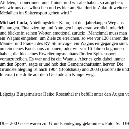
Athleten, Trainerinnen und Trainer und wir alle haben, so aufgehen,
wie wir uns das wünschen und es hier am Standort in Zukunft weitere
Medaillen im Spitzensport geben wird.“
Michael Luda
, Abteilungsleiter Kanu, hat den jahrelangen Weg aus
Planungen, Finanzierung und Anträgen hauptverantwortlich miterlebt
und blickte in seinen Worten emotional zurück: „Manchmal muss man
ein Wagnis eingehen, um Ziele zu erreichen, so wie vor 120 Jahren die
Männer und Frauen des RV Sturmvogel ein Wagnis eingegangen sind,
um ein neues Bootshaus zu bauen, oder wir vor 16 Jahren begonnen
haben, die Idee eines Erweiterungsneubaus für den Spitzensport
voranzutreiben. Es war und ist ein Wagnis. Aber es geht dabei immer
um den Sport“, sagte er und hob den Gemeinschaftssinn hervor. Die
Grundsteinlegung ist nach 1904 (Bootshaus) und 2003 (Bootshalle un
Internat) die dritte auf dem Gelände am Klingerweg.
Leipzigs Bürgermeister Heiko Rosenthal (r.) befüllt unter den Augen
Über 200 Gäste waren zur Grundsteinlegung gekommen. Foto: SC D