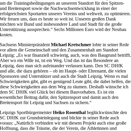
um die Trainingsbedingungen an unserem Standort für den Spitzen-
und Breitensport sowie die Nachwuchsentwicklung in einer der
erfolgreichsten Sportarten unseres Vereins und weltweit, zu optimieren.
Wir freuen uns, dass es heute so weit ist. Unseren großen Dank
möchten wir Bund und insbesondere Land und Stadt für die große
Unterstützung aussprechen.“ Sechs Millionen Euro wird der Neubau
kosten.
Sachsens Ministerpräsident
Michael Kretschmer
lobte in seiner Rede
vor allem die Gemeinschaft und den Zusammenhalt am Standort
Leipzig: „Es war finanziell schwierig, auch, was den Baugrund betrifft
Aber wo ein Wille ist, ist ein Weg. Und das ist das Besondere an
Leipzig, dass man sich aufeinander verlassen kann. Den SC DHfK
und alle, die dazu gehören – ob im Haupt- oder Ehrenamt, die vielen
Sponsoren und Unterstützer und auch die Stadt Leipzig. Wenn es mal
Schwierigkeiten gibt, gibt es genügend Leute gibt, die dabei helfen, die
diese Schwierigkeiten aus dem Weg zu räumen. Deshalb wünsche ich
dem SC DHfK viel Glück bei diesem Bauvorhaben. Es ist ein
wesentlicher Beitrag dafür, den Spitzensport und damit auch den
Breitensport für Leipzig und Sachsen zu sichern.“
Leipzigs Sportbürgermeister
Heiko Rosenthal
beglückwünschte den
SC DHfK zur Grundsteinlegung und blickte in seiner Rede auch
voraus: „Natürlich verbinden wir mit diesem Projekt auch eine große
Hoffnung, dass die Träume, die der Verein, die Athletinnen und