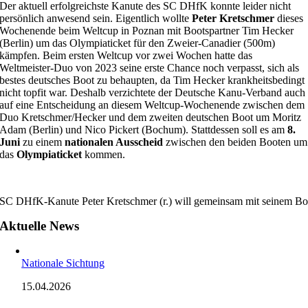
Der aktuell erfolgreichste Kanute des SC DHfK konnte leider nicht
persönlich anwesend sein. Eigentlich wollte
Peter Kretschmer
dieses
Wochenende beim Weltcup in Poznan mit Bootspartner Tim Hecker
(Berlin) um das Olympiaticket für den Zweier-Canadier (500m)
kämpfen. Beim ersten Weltcup vor zwei Wochen hatte das
Weltmeister-Duo von 2023 seine erste Chance noch verpasst, sich als
bestes deutsches Boot zu behaupten, da Tim Hecker krankheitsbedingt
nicht topfit war. Deshalb verzichtete der Deutsche Kanu-Verband auch
auf eine Entscheidung an diesem Weltcup-Wochenende zwischen dem
Duo Kretschmer/Hecker und dem zweiten deutschen Boot um Moritz
Adam (Berlin) und Nico Pickert (Bochum). Stattdessen soll es am
8.
Juni
zu einem
nationalen Ausscheid
zwischen den beiden Booten um
das
Olympiaticket
kommen.
SC DHfK-Kanute Peter Kretschmer (r.) will gemeinsam mit seinem Boo
Aktuelle News
Nationale Sichtung
15.04.2026