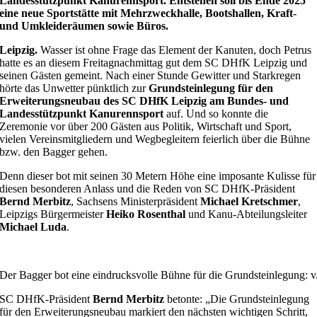
Landesstützpunkt Kanurennsport. Entstehen soll bis Ende 2025
eine neue Sportstätte mit Mehrzweckhalle, Bootshallen, Kraft-
und Umkleideräumen sowie Büros.
Leipzig.
Wasser ist ohne Frage das Element der Kanuten, doch Petrus
hatte es an diesem Freitagnachmittag gut dem SC DHfK Leipzig und
seinen Gästen gemeint. Nach einer Stunde Gewitter und Starkregen
hörte das Unwetter pünktlich zur
Grundsteinlegung für den
Erweiterungsneubau des SC DHfK Leipzig
am Bundes- und
Landesstützpunkt Kanurennsport
auf. Und so konnte die
Zeremonie vor über 200 Gästen aus Politik, Wirtschaft und Sport,
vielen Vereinsmitgliedern und Wegbegleitern feierlich über die Bühne
bzw. den Bagger gehen.
Denn dieser bot mit seinen 30 Metern Höhe eine imposante Kulisse für
diesen besonderen Anlass und die Reden von SC DHfK-Präsident
Bernd Merbitz
, Sachsens Ministerpräsident
Michael Kretschmer
,
Leipzigs Bürgermeister
Heiko Rosenthal
und Kanu-Abteilungsleiter
Michael Luda
.
Der Bagger bot eine eindrucksvolle Bühne für die Grundsteinlegung: 
SC DHfK-Präsident
Bernd Merbitz
betonte: „Die Grundsteinlegung
für den Erweiterungsneubau markiert den nächsten wichtigen Schritt,