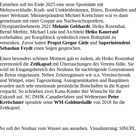
Entstehen soll bis Ende 2025 eine neue Sportstätte mit
Mehrzweckhalle, Kraft- und Umkleideräumen, Büros, Bootshallen un
einer Werkstatt. Ministerpräsident Michael Kretschmer war es dann
gemeinsam mit einer Gruppe aus Nachwuchssportlern,
Olympiateilnehmerin 2021
Melanie Gebhardt
, Heiko Rosenthal,
Bernd Merbitz, Michael Luda und Architekt
Heiko Kauerauf
vorbehalten, per Knopfdruck symbolisch einen Bohrpfahl zu
versenken. Zuvor hatten
Propst Gregor Giele
und
Superintendent
Sebastian Feydt
einen Segen gesprochen.
Einen besonders schönen Moment gab es zudem, als Heiko Rosenthal
zeremoniell die
Zeitkapsel
mit Überraschungen des Vereins füllte. Sie
wird im Eingangsbereich des Neubaus für nachfolgende Generationen
in Beton eingelassen. Neben Zeitzeugnissen wie u.a. Vereinschronik
und Wimpel, einer Tageszeitung, Autogrammkarten und Bauplänen
wurden auch sehr emotionale persönliche Botschaften in die Kapsel
verpackt. So schrieben zwei Kanu-Kinder ihre Wünsche für die
Zukunft auf. SC DHfK-Canadierfahrer und Weltmeister
Peter
Kretschmer
spendete seine
WM-Goldmedaille
von 2018 für die
Zeitkapsel.
So soll der Neubau vom Wasser aus aussehen. Visualisierung: SI