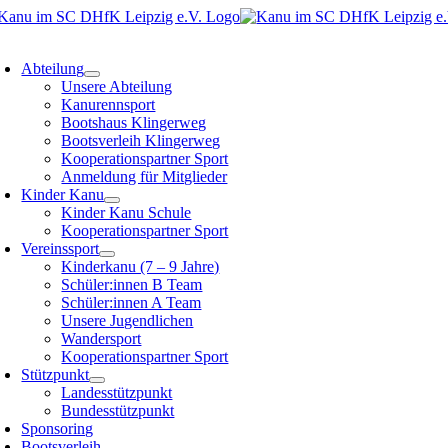
Zum
Inhalt
oggle
springen
avigation
Abteilung
Unsere Abteilung
Kanurennsport
Bootshaus Klingerweg
Bootsverleih Klingerweg
Kooperationspartner Sport
Anmeldung für Mitglieder
Kinder Kanu
Kinder Kanu Schule
Kooperationspartner Sport
Vereinssport
Kinderkanu (7 – 9 Jahre)
Schüler:innen B Team
Schüler:innen A Team
Unsere Jugendlichen
Wandersport
Kooperationspartner Sport
Stützpunkt
Landesstützpunkt
Bundesstützpunkt
Sponsoring
Bootsverleih