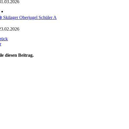
31.03.2026
❄️ Skilager Oberjugel Schüler A
23.02.2026
rück
r
ile diesen Beitrag.