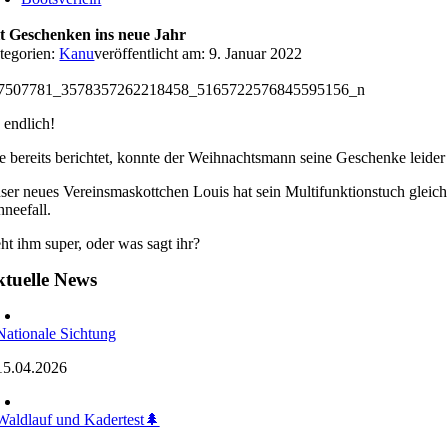
t Geschenken ins neue Jahr
tegorien:
Kanu
veröffentlicht am: 9. Januar 2022
7507781_3578357262218458_5165722576845595156_n
 endlich!
e bereits berichtet, konnte der Weihnachtsmann seine Geschenke leider 
ser neues Vereinsmaskottchen Louis hat sein Multifunktionstuch gleich 
hneefall.
eht ihm super, oder was sagt ihr?
tuelle News
Nationale Sichtung
15.04.2026
Waldlauf und Kadertest🌲