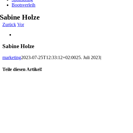
Bootsverleih
Sabine Holze
Zurück
Vor
Zeige
grösseres
Bild
Sabine Holze
marketing
2023-07-25T12:33:12+02:00
25. Juli 2023
|
Teile diesen Artikel!
Facebook
X
WhatsApp
Telegram