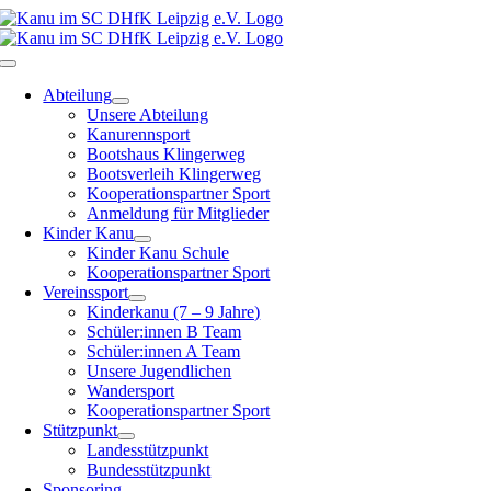
Zum
Inhalt
springen
Toggle
Navigation
Abteilung
Unsere Abteilung
Kanurennsport
Bootshaus Klingerweg
Bootsverleih Klingerweg
Kooperationspartner Sport
Anmeldung für Mitglieder
Kinder Kanu
Kinder Kanu Schule
Kooperationspartner Sport
Vereinssport
Kinderkanu (7 – 9 Jahre)
Schüler:innen B Team
Schüler:innen A Team
Unsere Jugendlichen
Wandersport
Kooperationspartner Sport
Stützpunkt
Landesstützpunkt
Bundesstützpunkt
Sponsoring