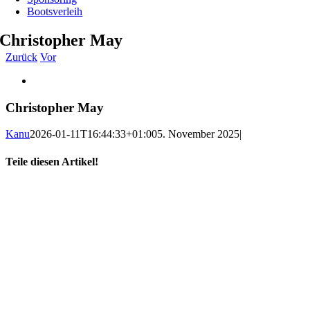
Bootsverleih
Christopher May
Zurück
Vor
Zeige
grösseres
Bild
Christopher May
Kanu
2026-01-11T16:44:33+01:00
5. November 2025
|
Teile diesen Artikel!
Facebook
X
WhatsApp
Telegram