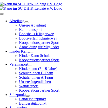
Zum
Inhalt
springen
Toggle
Navigation
Abteilung
Unsere Abteilung
Kanurennsport
Bootshaus Klingerweg
Bootsverleih Klingerweg
Kooperationspartner Sport
Anmeldung für Mitglieder
Kinder Kanu
Kinder Kanu Schule
Kooperationspartner Sport
Vereinssport
Kinderkanu (7 – 9 Jahre)
Schüler:innen B Team
Schüler:innen A Team
Unsere Jugendlichen
Wandersport
Kooperationspartner Sport
Stützpunkt
Landesstützpunkt
Bundesstützpunkt
Sponsoring