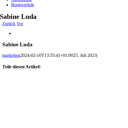
Bootsverleih
Sabine Luda
Zurück
Vor
Zeige
grösseres
Bild
Sabine Luda
marketing
2024-02-10T13:55:41+01:00
25. Juli 2023
|
Teile diesen Artikel!
Facebook
X
WhatsApp
Telegram