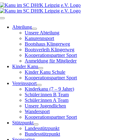
Zum
Inhalt
springen
Toggle
Navigation
Abteilung
Unsere Abteilung
Kanurennsport
Bootshaus Klingerweg
Bootsverleih Klingerweg
Kooperationspartner Sport
Anmeldung für Mitglieder
Kinder Kanu
Kinder Kanu Schule
Kooperationspartner Sport
Vereinssport
Kinderkanu (7 – 9 Jahre)
Schüler:innen B Team
Schüler:innen A Team
Unsere Jugendlichen
Wandersport
Kooperationspartner Sport
Stützpunkt
Landesstützpunkt
Bundesstützpunkt
Sponsoring