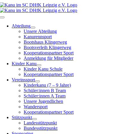
Zum
Inhalt
springen
Toggle
Navigation
Abteilung
Unsere Abteilung
Kanurennsport
Bootshaus Klingerweg
Bootsverleih Klingerweg
Kooperationspartner Sport
Anmeldung für Mitglieder
Kinder Kanu
Kinder Kanu Schule
Kooperationspartner Sport
Vereinssport
Kinderkanu (7 – 9 Jahre)
Schüler:innen B Team
Schüler:innen A Team
Unsere Jugendlichen
Wandersport
Kooperationspartner Sport
Stützpunkt
Landesstützpunkt
Bundesstützpunkt
Sponsoring