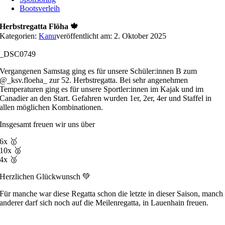
Bootsverleih
Herbstregatta Flöha 🍁
Kategorien:
Kanu
veröffentlicht am: 2. Oktober 2025
_DSC0749
Vergangenen Samstag ging es für unsere Schüler:innen B zum
@_ksv.floeha_ zur 52. Herbstregatta. Bei sehr angenehmen
Temperaturen ging es für unsere Sportler:innen im Kajak und im
Canadier an den Start. Gefahren wurden 1er, 2er, 4er und Staffel in
allen möglichen Kombinationen.
Insgesamt freuen wir uns über
6x 🥇
10x 🥈
4x 🥉
Herzlichen Glückwunsch 💚
Für manche war diese Regatta schon die letzte in dieser Saison, manch
anderer darf sich noch auf die Meilenregatta, in Lauenhain freuen.