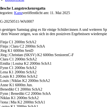
llesche Langstreckenregatta
tegorien:
Kanu
veröffentlicht am: 11. Mai 2025
G-20250511-WA0007
 gestrigen Samstag ging es für einige Schüler:innen A und weiteren S
f dem Wasser zeigen, was sich in den posiziven Ergebnissen wiederspie
 Finja C1 2000m SchA2
 Finja | Clara C2 2000m SchA
 Jörg K1 6000m SenD
 Jörg | Christian (SKSV) K2 6000m SeniorenC-F
 Clara C1 2000m SchA2
 Emilia | Louisa K2 2000m SchA1
 Fynn C1 2000m SchA2
 Lena K1 2000m SchA2
 Louis K1 2000m SchA2
 Louis | Niklas K2 2000m SchA2
 Anne K1 6000m Jun.
 Benedikt C1 2000m SchA2
 Fynn | Benedikt C2 2000m SchA
 Niklas K1 2000m SchA2
 Fiona | Mia K2 2000m SchA1
 Louisa K1 2000m SchA1