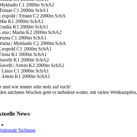
 Mykhailo C1 2000m SchA2
 Tristan C1 2000m SchA1
 Leopold | Tristan C2 2000m SchA
 Mia K1 2000m SchA1
 Emilia K1 2000m SchA1
 Lena | Mariia K2 2000m SchA2
 Yuma C1 2000m SchA1
 Yuma | Mykhailo C2 2000m SchA
 Leopold C1 2000m SchA1
 Fiona K1 2000m SchA1
 Savelii K1 2000m SchA2
 Savelli | Artem K2 2000m SchA2
. Linus C1 2000m SchA1
. Artem K1 2000m SchA1
r sind wie immer sehr stolz auf euch!
 den nächsten Wochen geht es turbulent weiter, mit vielen Wettkampfen, 
tuelle News
Nationale Sichtung