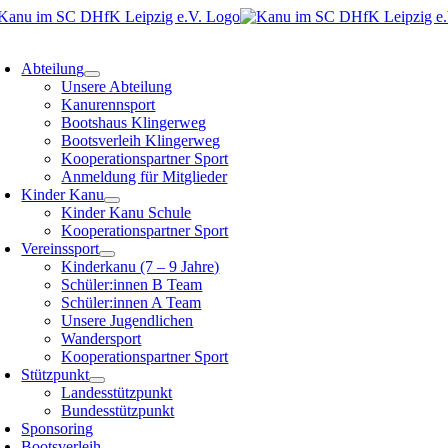
Zum
Inhalt
oggle
springen
avigation
Abteilung
Unsere Abteilung
Kanurennsport
Bootshaus Klingerweg
Bootsverleih Klingerweg
Kooperationspartner Sport
Anmeldung für Mitglieder
Kinder Kanu
Kinder Kanu Schule
Kooperationspartner Sport
Vereinssport
Kinderkanu (7 – 9 Jahre)
Schüler:innen B Team
Schüler:innen A Team
Unsere Jugendlichen
Wandersport
Kooperationspartner Sport
Stützpunkt
Landesstützpunkt
Bundesstützpunkt
Sponsoring
Bootsverleih