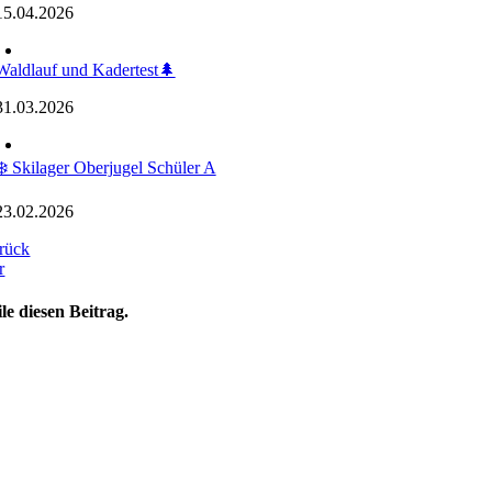
15.04.2026
Waldlauf und Kadertest🌲
31.03.2026
❄️ Skilager Oberjugel Schüler A
23.02.2026
rück
r
ile diesen Beitrag.