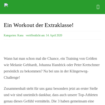
Zum
Tog
Inhalt
Nav
springen
Abteilung
Ein Workout der Extraklasse!
Kinder Kanu
Kategorien:
Kanu
veröffentlicht am: 14. April 2020
Vereinssport
Stützpunkt
Wann hat man schon mal die Chance, ein Training von Größen
Sponsoring
wie Melanie Gebhardt, Johanna Handrick oder Peter Kretschmer
persönlich zu bekommen? Na bei uns in der Klingerweg-
Bootsverleih
Challenge!
Zusammenhalt steht für uns ganz besonders jetzt an erster Stelle
und wir sind uneimlich dankbar, dass auch unsere Top-Athleten
genau dieses Gefühl vermitteln. Die 3 haben gemeinsam eine