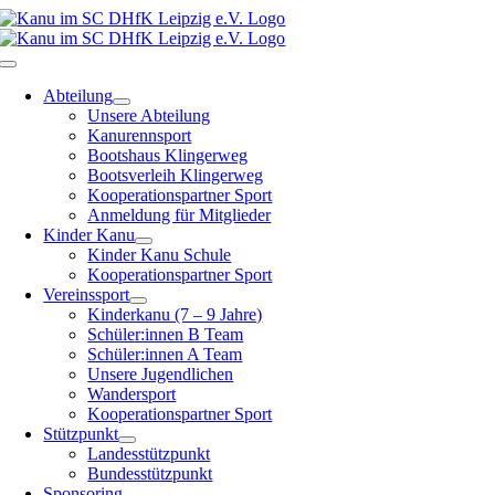
Zum
Inhalt
springen
Toggle
Navigation
Abteilung
Unsere Abteilung
Kanurennsport
Bootshaus Klingerweg
Bootsverleih Klingerweg
Kooperationspartner Sport
Anmeldung für Mitglieder
Kinder Kanu
Kinder Kanu Schule
Kooperationspartner Sport
Vereinssport
Kinderkanu (7 – 9 Jahre)
Schüler:innen B Team
Schüler:innen A Team
Unsere Jugendlichen
Wandersport
Kooperationspartner Sport
Stützpunkt
Landesstützpunkt
Bundesstützpunkt
Sponsoring