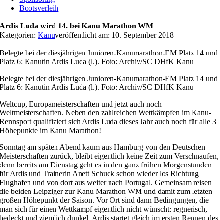
Bootsverleih
Ardis Luda wird 14. bei Kanu Marathon WM
Kategorien:
Kanu
veröffentlicht am: 10. September 2018
Belegte bei der diesjährigen Junioren-Kanumarathon-EM Platz 14 und
Platz 6: Kanutin Ardis Luda (l.). Foto: Archiv/SC DHfK Kanu
Belegte bei der diesjährigen Junioren-Kanumarathon-EM Platz 14 und
Platz 6: Kanutin Ardis Luda (l.). Foto: Archiv/SC DHfK Kanu
Weltcup, Europameisterschaften und jetzt auch noch
Weltmeisterschaften. Neben den zahlreichen Wettkämpfen im Kanu-
Rennsport qualifiziert sich Ardis Luda dieses Jahr auch noch für alle 3
Höhepunkte im Kanu Marathon!
Sonntag am späten Abend kaum aus Hamburg von den Deutschen
Meisterschaften zurück, bleibt eigentlich keine Zeit zum Verschnaufen,
denn bereits am Dienstag geht es in den ganz frühen Morgenstunden
für Ardis und Trainerin Anett Schuck schon wieder los Richtung
Flughafen und von dort aus weiter nach Portugal. Gemeinsam reisen
die beiden Leipziger zur Kanu Marathon WM und damit zum letzten
großen Höhepunkt der Saison. Vor Ort sind dann Bedingungen, die
man sich für einen Wettkampf eigentlich nicht wünscht: regnerisch,
bedeckt und ziemlich dunkel. Ardis startet gleich im ersten Rennen des