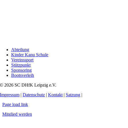
Abteilung
Kinder Kanu Schule
Vereinssport
Stützpunkt
Sponsoring
Bootsverleih
© 2026 SC DHfK Leipzig e.V.
Impressum
|
Datenschutz
|
Kontakt
|
Satzung
|
Page load link
Mitglied werden
Nach