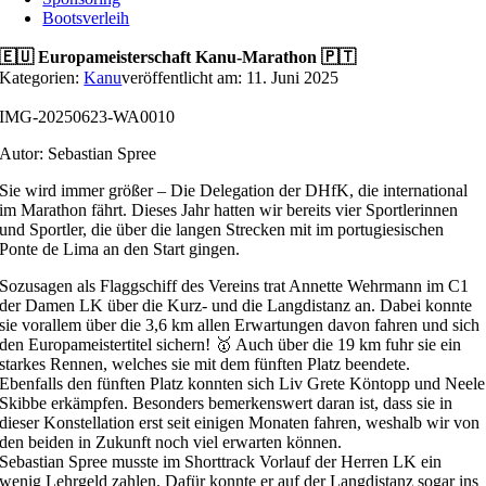
Bootsverleih
🇪🇺 Europameisterschaft Kanu-Marathon 🇵🇹
Kategorien:
Kanu
veröffentlicht am: 11. Juni 2025
IMG-20250623-WA0010
Autor: Sebastian Spree
Sie wird immer größer – Die Delegation der DHfK, die international
im Marathon fährt. Dieses Jahr hatten wir bereits vier Sportlerinnen
und Sportler, die über die langen Strecken mit im portugiesischen
Ponte de Lima an den Start gingen.
Sozusagen als Flaggschiff des Vereins trat Annette Wehrmann im C1
der Damen LK über die Kurz- und die Langdistanz an. Dabei konnte
sie vorallem über die 3,6 km allen Erwartungen davon fahren und sich
den Europameistertitel sichern! 🥇 Auch über die 19 km fuhr sie ein
starkes Rennen, welches sie mit dem fünften Platz beendete.
Ebenfalls den fünften Platz konnten sich Liv Grete Köntopp und Neele
Skibbe erkämpfen. Besonders bemerkenswert daran ist, dass sie in
dieser Konstellation erst seit einigen Monaten fahren, weshalb wir von
den beiden in Zukunft noch viel erwarten können.
Sebastian Spree musste im Shorttrack Vorlauf der Herren LK ein
wenig Lehrgeld zahlen. Dafür konnte er auf der Langdistanz sogar ins