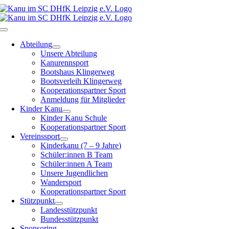
Zum
Inhalt
springen
Toggle
Navigation
Abteilung
Unsere Abteilung
Kanurennsport
Bootshaus Klingerweg
Bootsverleih Klingerweg
Kooperationspartner Sport
Anmeldung für Mitglieder
Kinder Kanu
Kinder Kanu Schule
Kooperationspartner Sport
Vereinssport
Kinderkanu (7 – 9 Jahre)
Schüler:innen B Team
Schüler:innen A Team
Unsere Jugendlichen
Wandersport
Kooperationspartner Sport
Stützpunkt
Landesstützpunkt
Bundesstützpunkt
Sponsoring