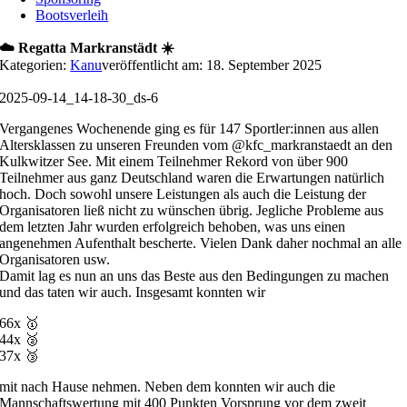
Bootsverleih
☁️ Regatta Markranstädt ☀️
Kategorien:
Kanu
veröffentlicht am: 18. September 2025
2025-09-14_14-18-30_ds-6
Vergangenes Wochenende ging es für 147 Sportler:innen aus allen
Altersklassen zu unseren Freunden vom @kfc_markranstaedt an den
Kulkwitzer See. Mit einem Teilnehmer Rekord von über 900
Teilnehmer aus ganz Deutschland waren die Erwartungen natürlich
hoch. Doch sowohl unsere Leistungen als auch die Leistung der
Organisatoren ließ nicht zu wünschen übrig. Jegliche Probleme aus
dem letzten Jahr wurden erfolgreich behoben, was uns einen
angenehmen Aufenthalt bescherte. Vielen Dank daher nochmal an alle
Organisatoren usw.
Damit lag es nun an uns das Beste aus den Bedingungen zu machen
und das taten wir auch. Insgesamt konnten wir
66x 🥇
44x 🥈
37x 🥉
mit nach Hause nehmen. Neben dem konnten wir auch die
Mannschaftswertung mit 400 Punkten Vorsprung vor dem zweit