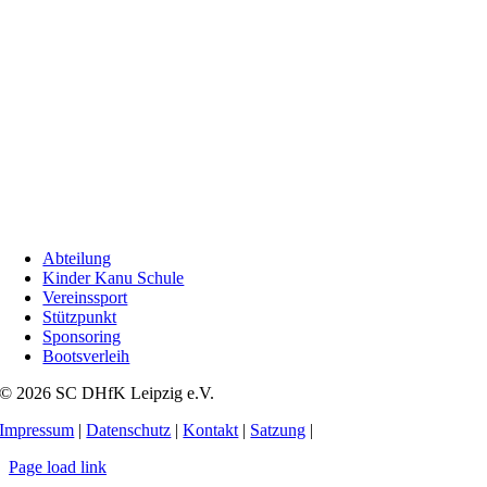
Abteilung
Kinder Kanu Schule
Vereinssport
Stützpunkt
Sponsoring
Bootsverleih
© 2026 SC DHfK Leipzig e.V.
Impressum
|
Datenschutz
|
Kontakt
|
Satzung
|
Page load link