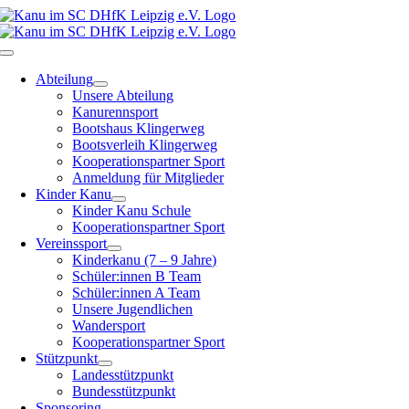
Zum
Inhalt
springen
Toggle
Navigation
Abteilung
Unsere Abteilung
Kanurennsport
Bootshaus Klingerweg
Bootsverleih Klingerweg
Kooperationspartner Sport
Anmeldung für Mitglieder
Kinder Kanu
Kinder Kanu Schule
Kooperationspartner Sport
Vereinssport
Kinderkanu (7 – 9 Jahre)
Schüler:innen B Team
Schüler:innen A Team
Unsere Jugendlichen
Wandersport
Kooperationspartner Sport
Stützpunkt
Landesstützpunkt
Bundesstützpunkt
Sponsoring