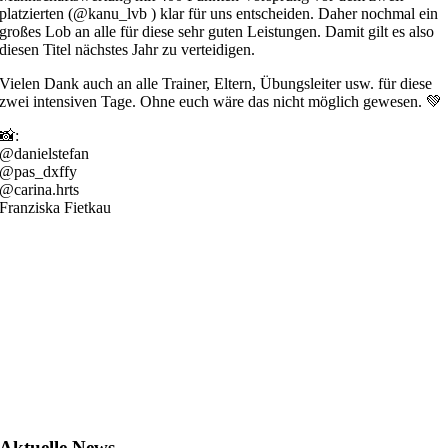
platzierten (@kanu_lvb ) klar für uns entscheiden. Daher nochmal ein
großes Lob an alle für diese sehr guten Leistungen. Damit gilt es also
diesen Titel nächstes Jahr zu verteidigen.
Vielen Dank auch an alle Trainer, Eltern, Übungsleiter usw. für diese
zwei intensiven Tage. Ohne euch wäre das nicht möglich gewesen. 💚
📸:
@danielstefan
@pas_dxffy
@carina.hrts
Franziska Fietkau
Aktuelle News